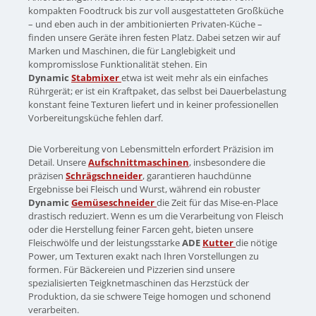
kompakten Foodtruck bis zur voll ausgestatteten Großküche
– und eben auch in der ambitionierten Privaten-Küche –
finden unsere Geräte ihren festen Platz. Dabei setzen wir auf
Marken und Maschinen, die für Langlebigkeit und
kompromisslose Funktionalität stehen. Ein
Dynamic
Stabmixer
etwa ist weit mehr als ein einfaches
Rührgerät; er ist ein Kraftpaket, das selbst bei Dauerbelastung
konstant feine Texturen liefert und in keiner professionellen
Vorbereitungsküche fehlen darf.
Die Vorbereitung von Lebensmitteln erfordert Präzision im
Detail. Unsere
Aufschnittmaschinen
, insbesondere die
präzisen
Schrägschneider
, garantieren hauchdünne
Ergebnisse bei Fleisch und Wurst, während ein robuster
Dynamic
Gemüseschneider
die Zeit für das Mise-en-Place
drastisch reduziert. Wenn es um die Verarbeitung von Fleisch
oder die Herstellung feiner Farcen geht, bieten unsere
Fleischwölfe und der leistungsstarke
ADE
Kutter
die nötige
Power, um Texturen exakt nach Ihren Vorstellungen zu
formen. Für Bäckereien und Pizzerien sind unsere
spezialisierten Teigknetmaschinen das Herzstück der
Produktion, da sie schwere Teige homogen und schonend
verarbeiten.