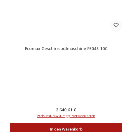
Ecomax Geschirrspülmaschine F504S-10C
Regulärer Preis:
2.640,61 €
Preis inkl. MwSt. + ggf. Versandkosten
In den Warenkorb