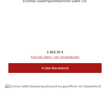
Ecomax Gläserspülmaschine G404-12C
Regulärer Preis:
2.463,30 €
Preis inkl. MwSt. + ggf. Versandkosten
In den Warenkorb