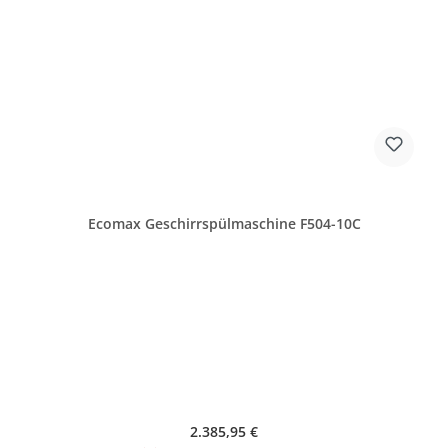
Ecomax Geschirrspülmaschine F504-10C
Regulärer Preis:
2.385,95 €