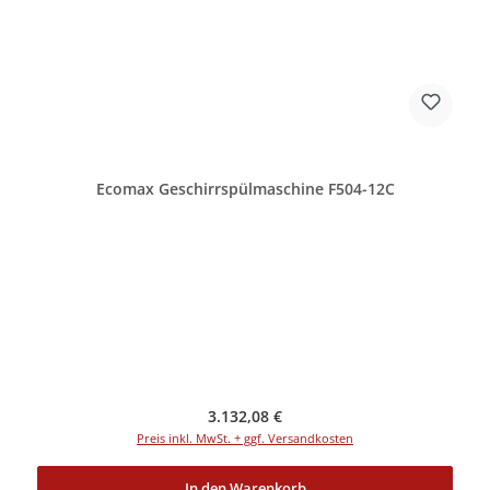
Ecomax Geschirrspülmaschine F504-12C
Regulärer Preis:
3.132,08 €
Preis inkl. MwSt. + ggf. Versandkosten
In den Warenkorb