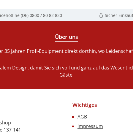
In den Warenkorb
In den Warenko
icehotline (DE)
0800 / 80 82 820
Sicher Einkau
Über uns
r 35 Jahren Profi-Equipment direkt dorthin, wo Leidenschaft 
nalem Design, damit Sie sich voll und ganz auf das Wesentl
Gäste.
Wichtiges
AGB
nshop
Impressum
e 137-141