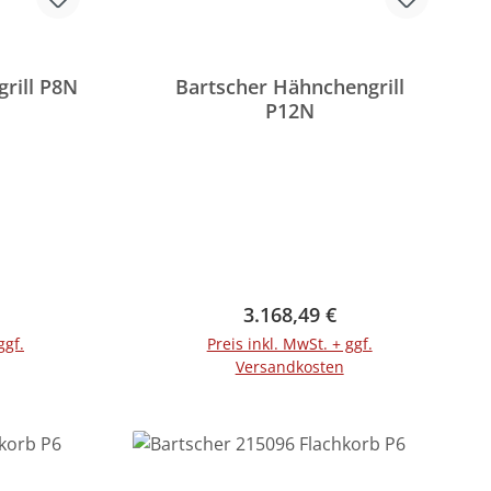
rill P8N
Bartscher Hähnchengrill
P12N
reis:
Regulärer Preis:
3.168,49 €
ggf.
Preis inkl. MwSt. + ggf.
Versandkosten
rb
In den Warenkorb