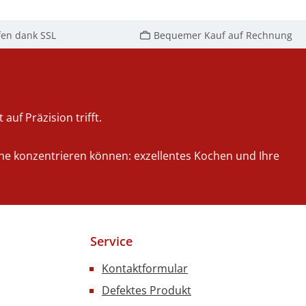
rb
In den Warenkorb
fen dank SSL
Bequemer Kauf auf Rechnung
auf Präzision trifft.
iche konzentrieren können: exzellentes Kochen und Ihre
Service
Kontaktformular
Defektes Produkt