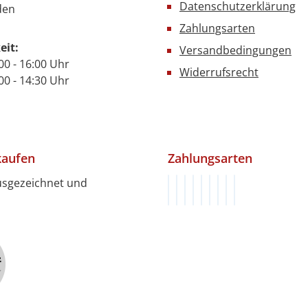
Datenschutzerklärung
den
Zahlungsarten
eit:
Versandbedingungen
00 - 16:00 Uhr
Widerrufsrecht
- 14:30 Uhr
kaufen
Zahlungsarten
usgezeichnet und
Rechnung (innerhalb von 1
Vorkasse (innerhalb von 
Klarna
PayPal
PayPal Später Bezah
Google Pay
Apple Pay
Kredit- oder De
SEPA Lastschri