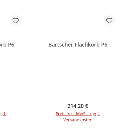
orb P6
Bartscher Flachkorb P6
Preis:
Regulärer Preis:
214,20 €
ggf.
Preis inkl. MwSt. + ggf.
Versandkosten