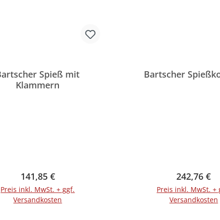
Bartscher Spieß mit
Bartscher Spießk
Klammern
Regulärer Preis:
Regulärer 
141,85 €
242,76 €
Preis inkl. MwSt. + ggf.
Preis inkl. MwSt. + 
Versandkosten
Versandkosten