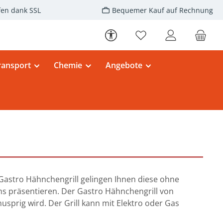
fen dank SSL
Bequemer Kauf auf Rechnung
Werkzeugleiste anzeigen
Du hast 0 Produkte au
ransport
Chemie
Angebote
Gastro Hähnchengrill gelingen Ihnen diese ohne
s präsentieren. Der Gastro Hähnchengrill von
sprig wird. Der Grill kann mit Elektro oder Gas