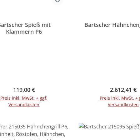
Bartscher Spieß mit
Bartscher Hähncheng
Klammern P6
Regulärer Preis:
Regulärer P
119,00 €
2.612,41 €
Preis inkl. MwSt. + ggf.
Preis inkl. MwSt. + 
Versandkosten
Versandkosten
In den Warenkorb
In den Warenko