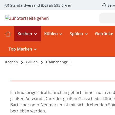
Standardversand (DE) ab 595 € Frei
Serv
m Hauptinhalt springen
Zur Suche springen
Zur Hauptnavigation springen
Kochen
Kühlen
Spülen
Getränke
Top Marken
Kochen
Grillen
Hähnchengrill
Ein knuspriges Brathähnchen gehört immer noch zu de
großen Aufwand. Dank der großen Glasscheibe können
Bartscher oder Neumärker ist mit sich drehenden Spie
betrieben werden.