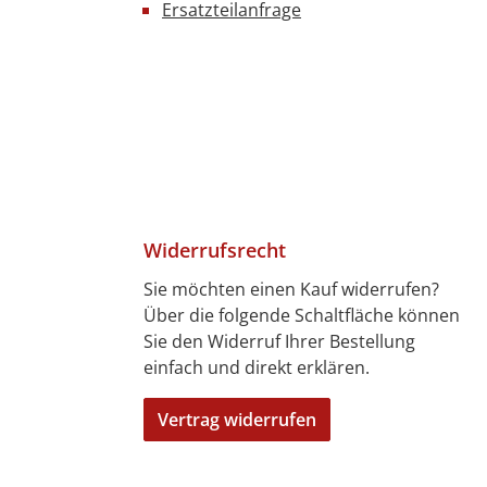
Ersatzteilanfrage
Widerrufsrecht
Sie möchten einen Kauf widerrufen?
Über die folgende Schaltfläche können
4 Tagen)
7 Tagen)
len
bitkarte
ft
Sie den Widerruf Ihrer Bestellung
einfach und direkt erklären.
Vertrag widerrufen