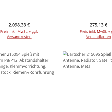
Regulärer Preis:
Regulärer 
2.098,33 €
275,13 €
Preis inkl. MwSt. + ggf.
Preis inkl. MwSt. + 
Versandkosten
Versandkosten
In den Warenkorb
In den Warenko