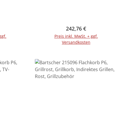
Preis:
Regulärer Preis:
242,76 €
ggf.
Preis inkl. MwSt. + ggf.
Versandkosten
rb
In den Warenkorb