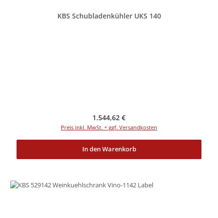
KBS Schubladenkühler UKS 140
Regulärer Preis:
1.544,62 €
Preis inkl. MwSt. + ggf. Versandkosten
In den Warenkorb