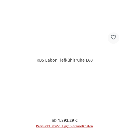
KBS Labor Tiefkühltruhe L60
Regulärer Preis:
ab
1.893,29 €
Preis inkl. MwSt. + ggf. Versandkosten