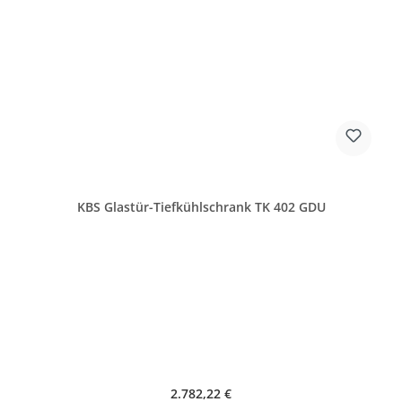
KBS Glastür-Tiefkühlschrank TK 402 GDU
Regulärer Preis:
2.782,22 €