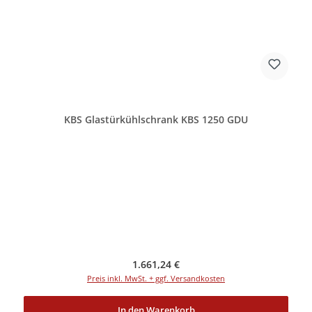
KBS Glastürkühlschrank KBS 1250 GDU
Regulärer Preis:
1.661,24 €
Preis inkl. MwSt. + ggf. Versandkosten
In den Warenkorb