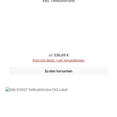
KBS Tiefkühltruhe
Regulärer Preis:
ab
536,69 €
Preis inkl. MwSt. + ggf. Versandkosten
Zu den Varianten