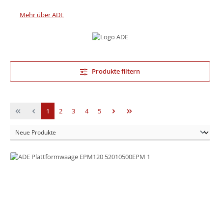
Mehr über ADE
Produkte filtern
Seite
Seite
Seite
Seite
Seite
1
2
3
4
5