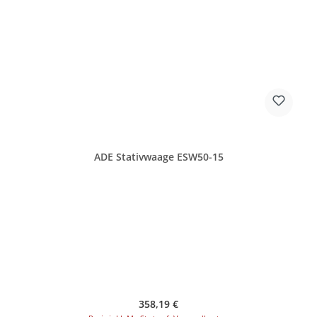
ADE Stativwaage ESW50-15
Regulärer Preis:
358,19 €