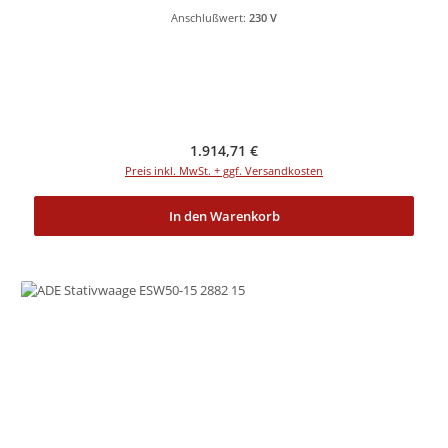
Anschlußwert:
230 V
Regulärer Preis:
1.914,71 €
Preis inkl. MwSt. + ggf. Versandkosten
In den Warenkorb