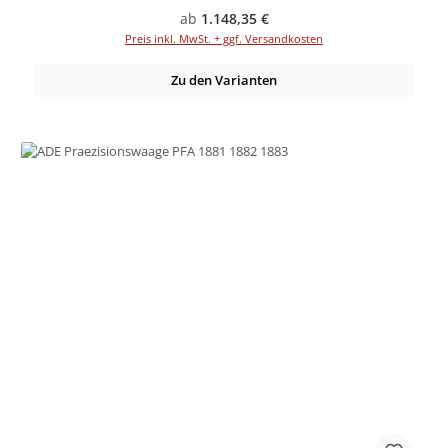
Regulärer Preis:
ab
1.148,35 €
Preis inkl. MwSt. + ggf. Versandkosten
Zu den Varianten