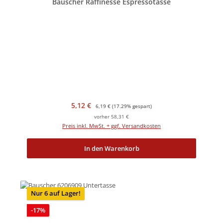
Bauscher Raffinesse Espressotasse
Verkaufspreis:
Regulärer Preis:
5,12 €
6,19 €
(17.29% gespart)
vorher 58,31 €
Preis inkl. MwSt. + ggf. Versandkosten
In den Warenkorb
Nur 6 auf Lager!
Rabatt
-17%