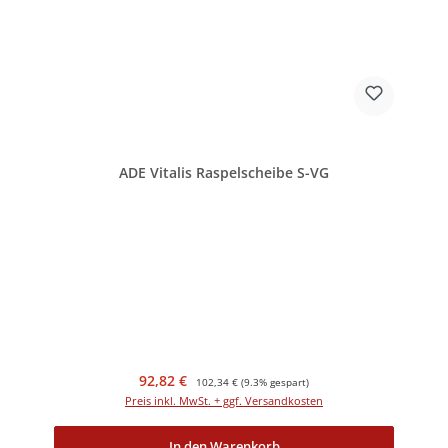
ADE Vitalis Raspelscheibe S-VG
Verkaufspreis:
Regulärer Preis:
92,82 €
102,34 €
(9.3% gespart)
Preis inkl. MwSt. + ggf. Versandkosten
In den Warenkorb