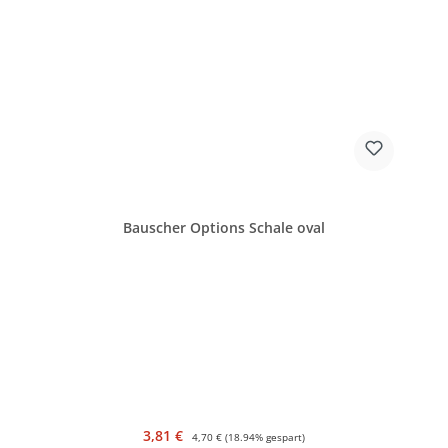
Bauscher Options Schale oval
Verkaufspreis:
Regulärer Preis:
3,81 €
4,70 €
(18.94% gespart)