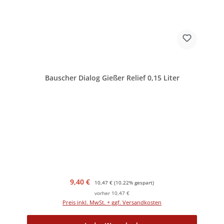
Bauscher Dialog Gießer Relief 0,15 Liter
Verkaufspreis:
Regulärer Preis:
9,40 €
10,47 €
(10.22% gespart)
vorher 10,47 €
Preis inkl. MwSt. + ggf. Versandkosten