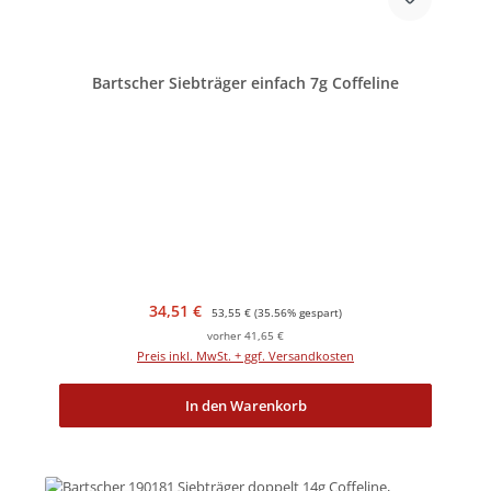
Bartscher Siebträger einfach 7g Coffeline
Verkaufspreis:
Regulärer Preis:
34,51 €
53,55 €
(35.56% gespart)
vorher 41,65 €
Preis inkl. MwSt. + ggf. Versandkosten
In den Warenkorb