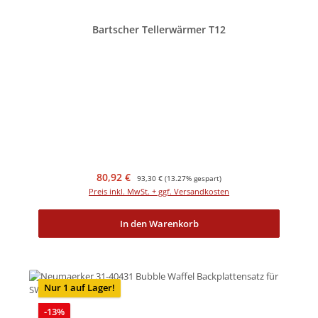
Bartscher Tellerwärmer T12
Verkaufspreis:
Regulärer Preis:
80,92 €
93,30 €
(13.27% gespart)
Preis inkl. MwSt. + ggf. Versandkosten
In den Warenkorb
Nur 1 auf Lager!
Rabatt
-13%