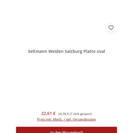
Seltmann Weiden Salzburg Platte oval
Verkaufspreis:
Regulärer Preis:
22,61 €
24,38 €
(7.26% gespart)
Preis inkl. MwSt. + ggf. Versandkosten
In den Warenkorb