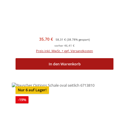
Verkaufspreis:
Regulärer Preis:
35,70 €
58,31 €
(38.78% gespart)
vorher 46,41 €
Preis inkl. MwSt. + ggf. Versandkosten
In den Warenkorb
Nur 6 auf Lager!
Rabatt
-19%