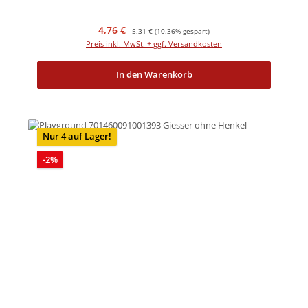
Verkaufspreis:
Regulärer Preis:
4,76 €
5,31 €
(10.36% gespart)
Preis inkl. MwSt. + ggf. Versandkosten
In den Warenkorb
Nur 4 auf Lager!
Rabatt
-2%