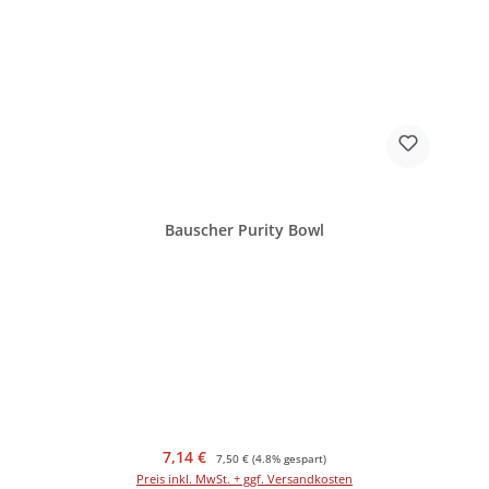
Bauscher Purity Bowl
Verkaufspreis:
Regulärer Preis:
7,14 €
7,50 €
(4.8% gespart)
Preis inkl. MwSt. + ggf. Versandkosten