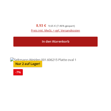
Verkaufspreis:
Regulärer Preis:
8,93 €
9,65 €
(7.46% gespart)
Preis inkl. MwSt. + ggf. Versandkosten
In den Warenkorb
Nur 2 auf Lager!
Rabatt
-7%