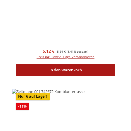
Verkaufspreis:
Regulärer Preis:
5,12 €
5,59 €
(8.41% gespart)
Preis inkl. MwSt. + ggf. Versandkosten
In den Warenkorb
Nur 6 auf Lager!
Rabatt
-11%