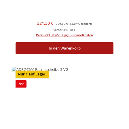
Verkaufspreis:
Regulärer Preis:
321,30 €
369,50 €
(13.04% gespart)
vorher 345,10 €
Preis inkl. MwSt. + ggf. Versandkosten
In den Warenkorb
Nur 1 auf Lager!
Rabatt
-9%