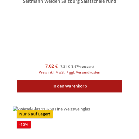
Seltmann Weiden Salzburg Salatschale rund
Verkaufspreis:
Regulärer Preis:
7,02 €
7,31 €
(3.97% gespart)
Preis inkl. MwSt. + ggf. Versandkosten
In den Warenkorb
Nur 6 auf Lager!
Rabatt
-10%