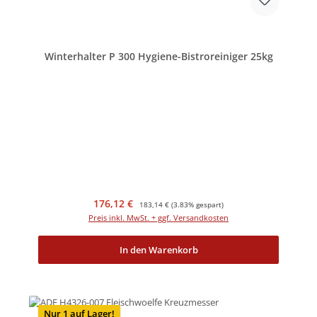
Winterhalter P 300 Hygiene-Bistroreiniger 25kg
Verkaufspreis:
Regulärer Preis:
176,12 €
183,14 €
(3.83% gespart)
Preis inkl. MwSt. + ggf. Versandkosten
In den Warenkorb
Nur 1 auf Lager!