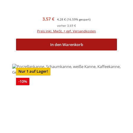
Verkaufspreis:
Regulärer Preis:
3,57 €
4,28 €
(16.59% gespart)
vorher 3,69 €
Preis inkl. MwSt. + ggf. Versandkosten
In den Warenkorb
Nur 1 auf Lager!
Rabatt
-10%