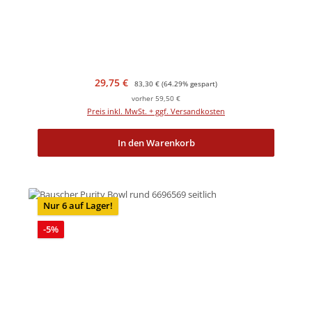
Verkaufspreis:
Regulärer Preis:
29,75 €
83,30 €
(64.29% gespart)
vorher 59,50 €
Preis inkl. MwSt. + ggf. Versandkosten
In den Warenkorb
Nur 6 auf Lager!
Rabatt
-5%