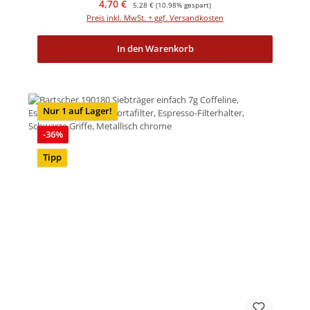
Verkaufspreis:
Regulärer Preis:
4,70 €
5,28 €
(10.98% gespart)
Preis inkl. MwSt. + ggf. Versandkosten
In den Warenkorb
Nur 1 auf Lager!
Rabatt
-36%
Tipp