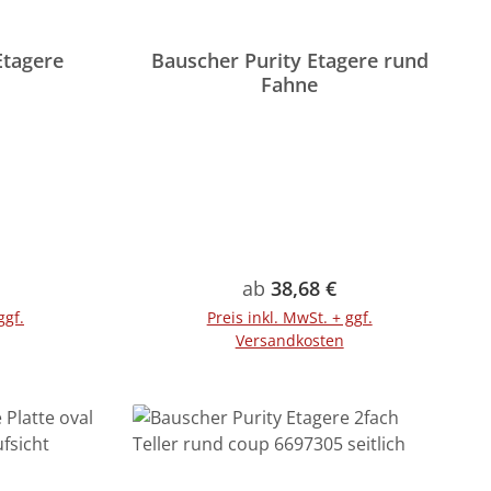
Etagere
Bauscher Purity Etagere rund
Fahne
Preis:
Regulärer Preis:
ab
38,68 €
ggf.
Preis inkl. MwSt. + ggf.
Versandkosten
rb