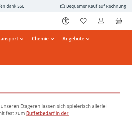
fen dank SSL
Bequemer Kauf auf Rechnung
Werkzeugleiste anzeigen
Du hast 0 Produkte au
ransport
Chemie
Angebote
nseren Etageren lassen sich spielerisch allerlei
it fest zum
Buffetbedarf in der