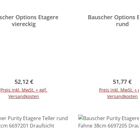
scher Options Etagere
Bauscher Options 
viereckig
rund
Regulärer Preis:
Regulärer 
52,12 €
51,77 €
Preis inkl. MwSt. + ggf.
Preis inkl. MwSt. + 
Versandkosten
Versandkosten
In den Warenkorb
In den Warenko