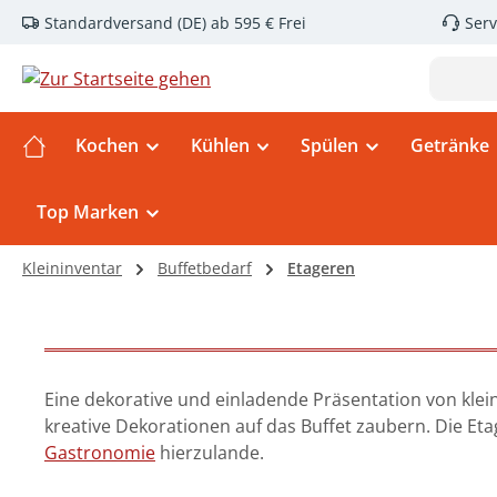
Standardversand (DE) ab 595 € Frei
Serv
m Hauptinhalt springen
Zur Suche springen
Zur Hauptnavigation springen
Kochen
Kühlen
Spülen
Getränke
Top Marken
Kleininventar
Buffetbedarf
Etageren
Eine dekorative und einladende Präsentation von klein
kreative Dekorationen auf das Buffet zaubern.
Die Et
Gastronomie
hierzulande.