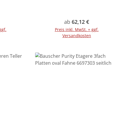
reis:
Regulärer Preis:
ab
62,12 €
ggf.
Preis inkl. MwSt. + ggf.
Versandkosten