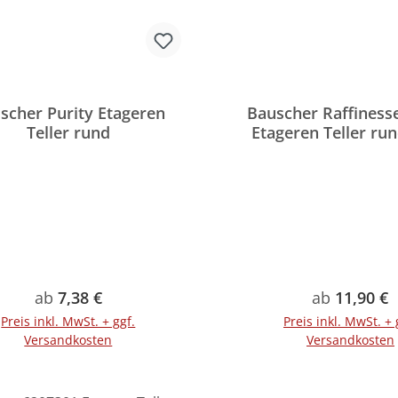
scher Purity Etageren
Bauscher Raffiness
Teller rund
Etageren Teller ru
Regulärer Preis:
Regulärer P
ab
7,38 €
ab
11,90 €
Preis inkl. MwSt. + ggf.
Preis inkl. MwSt. + 
Versandkosten
Versandkosten