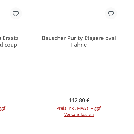
e Ersatz
Bauscher Purity Etagere oval
nd coup
Fahne
reis:
Regulärer Preis:
142,80 €
ggf.
Preis inkl. MwSt. + ggf.
Versandkosten
In den Warenkorb