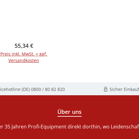
Regulärer Preis:
55,34 €
Preis inkl. MwSt. + ggf.
Versandkosten
In den Warenkorb
icehotline (DE)
0800 / 80 82 820
Sicher Einkau
Über uns
r 35 Jahren Profi-Equipment direkt dorthin, wo Leidenschaft 