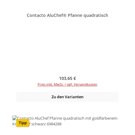
Contacto AluChef® Pfanne quadratisch
Regulärer Preis:
103,65 €
Preis inkl. MwSt. + ggf. Versandkosten
Zu den Varianten
Tipp