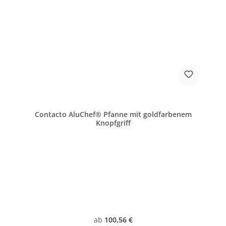
Contacto AluChef® Pfanne mit goldfarbenem
Knopfgriff
Regulärer Preis:
ab
100,56 €