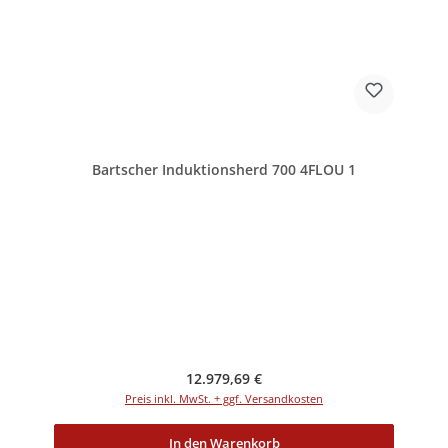
Bartscher Induktionsherd 700 4FLOU 1
Regulärer Preis:
12.979,69 €
Preis inkl. MwSt. + ggf. Versandkosten
In den Warenkorb