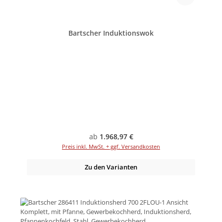
Bartscher Induktionswok
Regulärer Preis:
ab
1.968,97 €
Preis inkl. MwSt. + ggf. Versandkosten
Zu den Varianten