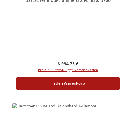
Bartscher Induktionsherd 2 FL, 650, B700
Regulärer Preis:
8.994,73 €
Preis inkl. MwSt. + ggf. Versandkosten
In den Warenkorb