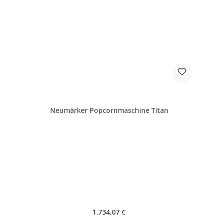
Neumärker Popcornmaschine Titan
Regulärer Preis:
1.734,07 €