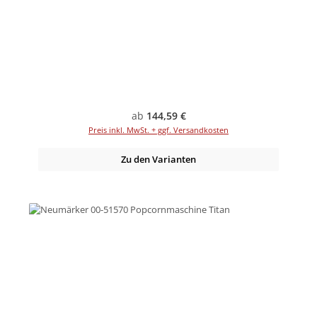
Regulärer Preis:
ab
144,59 €
Preis inkl. MwSt. + ggf. Versandkosten
Zu den Varianten