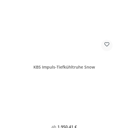
KBS Impuls-Tiefkühltruhe Snow
Regulärer Preis:
ab
1.950,41 €