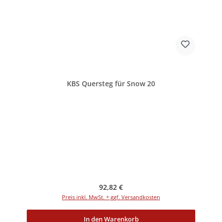
KBS Quersteg für Snow 20
Regulärer Preis:
92,82 €
Preis inkl. MwSt. + ggf. Versandkosten
In den Warenkorb