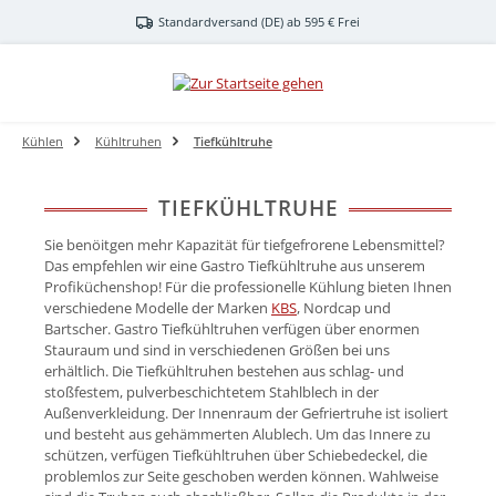
Zum Hauptinhalt springen
Standardversand (DE) ab 595 € Frei
Kühlen
Kühltruhen
Tiefkühltruhe
TIEFKÜHLTRUHE
Sie benöitgen mehr Kapazität für tiefgefrorene Lebensmittel?
Das empfehlen wir eine Gastro Tiefkühltruhe aus unserem
Profiküchenshop! Für die professionelle Kühlung bieten Ihnen
verschiedene Modelle der Marken
KBS
, Nordcap und
Bartscher. Gastro Tiefkühltruhen verfügen über enormen
Stauraum und sind in verschiedenen Größen bei uns
erhältlich. Die Tiefkühltruhen bestehen aus schlag- und
stoßfestem, pulverbeschichtetem Stahlblech in der
Außenverkleidung. Der Innenraum der Gefriertruhe ist isoliert
und besteht aus gehämmerten Alublech. Um das Innere zu
schützen, verfügen Tiefkühltruhen über Schiebedeckel, die
problemlos zur Seite geschoben werden können. Wahlweise