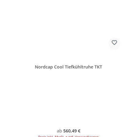
Nordcap Cool Tiefkühltruhe TKT
Regulärer Preis:
ab
560,49 €
Preis inkl. MwSt. + ggf. Versandkosten