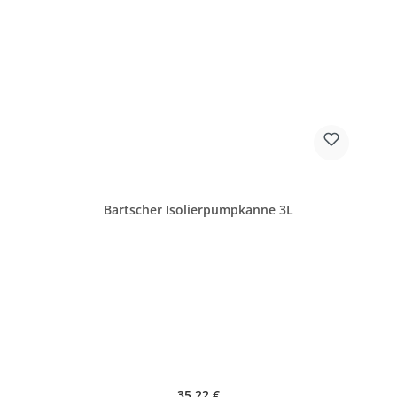
Bartscher Isolierpumpkanne 3L
Regulärer Preis:
35,22 €