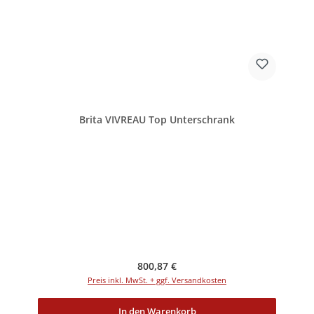
Brita VIVREAU Top Unterschrank
Regulärer Preis:
800,87 €
Preis inkl. MwSt. + ggf. Versandkosten
In den Warenkorb