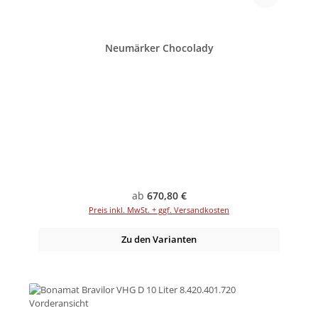
Neumärker Chocolady
Regulärer Preis:
ab
670,80 €
Preis inkl. MwSt. + ggf. Versandkosten
Zu den Varianten