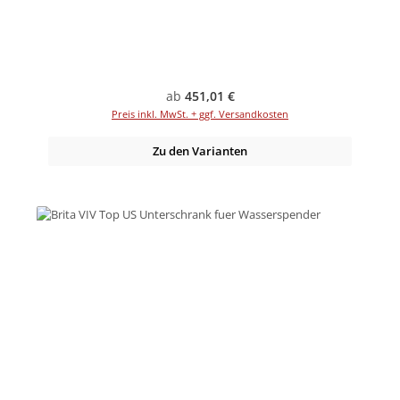
Regulärer Preis:
ab
451,01 €
Preis inkl. MwSt. + ggf. Versandkosten
Zu den Varianten