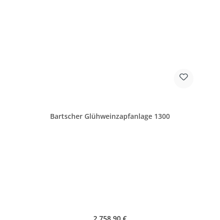
Bartscher Glühweinzapfanlage 1300
Regulärer Preis:
2.758,90 €