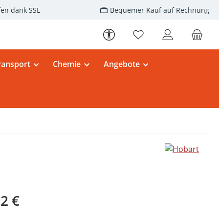
fen dank SSL
Bequemer Kauf auf Rechnung
Werkzeugleiste anzeigen
Du hast 0 Produkte au
ransport
Chemie
Angebote
eis:
2 €