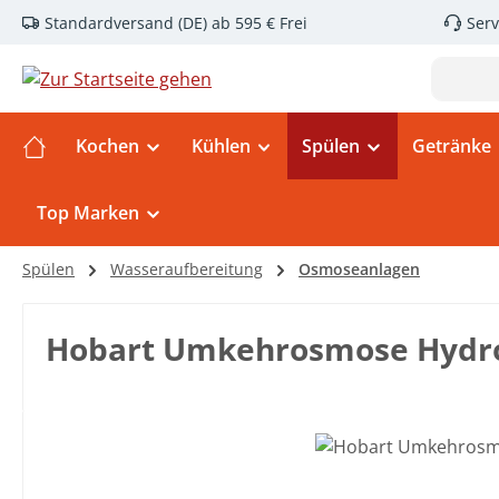
Standardversand (DE) ab 595 € Frei
Serv
m Hauptinhalt springen
Zur Suche springen
Zur Hauptnavigation springen
Kochen
Kühlen
Spülen
Getränke
Top Marken
Spülen
Wasseraufbereitung
Osmoseanlagen
Hobart Umkehrosmose Hydro
Bildergalerie überspringen