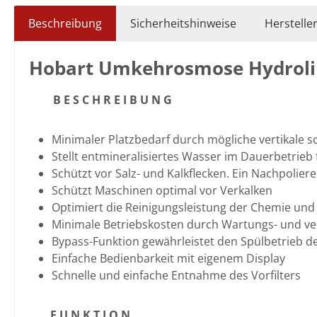
Beschreibung
Sicherheitshinweise
Herstelle
Hobart Umkehrosmose Hydroli
B E S C H R E I B U N G
Minimaler Platzbedarf durch mögliche vertikale 
Stellt entmineralisiertes Wasser im Dauerbetrieb
Schützt vor Salz- und Kalkflecken. Ein Nachpolie
Schützt Maschinen optimal vor Verkalken
Optimiert die Reinigungsleistung der Chemie und
Minimale Betriebskosten durch Wartungs- und ve
Bypass-Funktion gewährleistet den Spülbetrieb 
Einfache Bedienbarkeit mit eigenem Display
Schnelle und einfache Entnahme des Vorfilters
F U N K T I O N