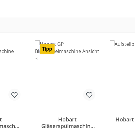
Tipp
t
Hobart
Hobart
maschin
Gläserspülmaschine
ofi FX
PREMAX GP-10C
Aufstel