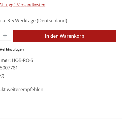
St. + ggf. Versandkosten
: ca. 3-5 Werktage (Deutschland)
l: Gib den gewünschten Wert ein oder benutze die Schaltflächen 
In den Warenkorb
tel hinzufügen
mmer:
HOB-RO-S
5007781
kg
ukt weiterempfehlen: