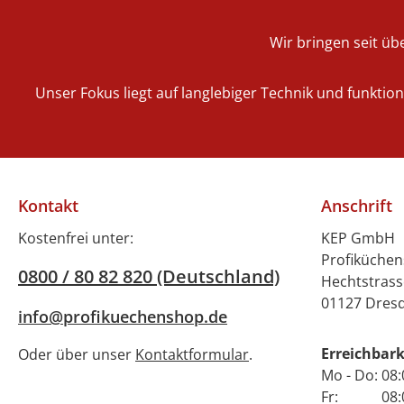
Inbetriebnahme
Betrieben geeigne
Personaleinweisung
Geschirrspül
Wir bringen seit übe
nicht enthalten: das
verfügt übe
Bereitstellen bauseitiger
neueste Tech
Unser Fokus liegt auf langlebiger Technik und funktio
Versorgungsleitungen
der Hobart PRO
(Elektro; Sanitär), evtl.
und bietet
Absperrarmaturen,
beeindruc
Druckminderer,
Reinigungsleis
Anschlussarbeiten
einer Kapazitä
Kontakt
Anschrift
Heizung, Isolierungen,
zu 40 Körb
Anschluss an Abluft,
Stunde könne
Kostenfrei unter:
KEP GmbH
Wasser und Strom.
Mengen an G
Profiküche
0800 / 80 82 820 (Deutschland)
Diese Arbeiten sind
und Gläsern e
Hechtstrass
bauseits durch
gereinigt werden
01127 Dres
info@profikuechenshop.de
konzessionierte
PROFI Linie Pro
Handwerker oder
mit ein
Erreichbark
Oder über unser
Kontaktformular
.
Fachfirmen
benutzerfreu
Mo - Do: 08:
auszuführen!
Touchscreen-
Fr: 08:00 