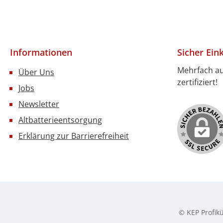
ausgestattet, 
verschie
Programme
Einstellungen
ausgewählt 
Informationen
Sicher Ein
können
Mehrfach a
Über Uns
zertifiziert!
Jobs
Newsletter
Altbatterieentsorgung
Erklärung zur Barrierefreiheit
© KEP Profik