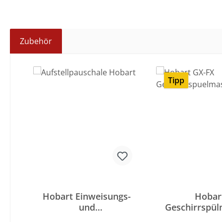
Zubehör
Produktgalerie überspringen
Tipp
Hobart Einweisungs-
Hobar
und
Geschirrspül
Aufstellungspauschal
e PROFI Pr