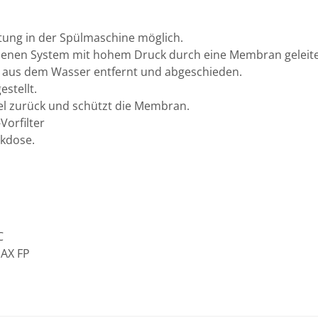
rtung in der Spülmaschine möglich.
ssenen System mit hohem Druck durch eine Membran geleite
s aus dem Wasser entfernt und abgeschieden.
stellt.
ikel zurück und schützt die Membran.
orfilter
ckdose.
C
MAX FP