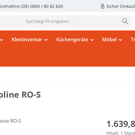
icehotline (DE)
0800 / 80 82 820
Sicher Einkau
Kleininventar
Küchengeräte
Möbel
T
line RO-S
Regulärer Pr
1.639,8
Inhalt:
1 Stück