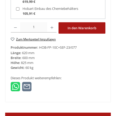
619,99 €
Hobart Einbau des Chemiebehälters
105,91 €
Produkt Anzahl: Gib den gewünschten Wert ein oder benutze die Schaltfläche
In den Warenkorb
Zum Merkzettel hinzufügen
Produktnummer:
HOB-FP-10C+SEF-23/077
Länge:
620 mm
Breite:
600 mm
Höhe:
825 mm
Gewicht:
60 kg
Dieses Produkt weiterempfehlen: