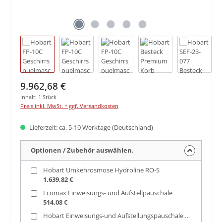
Regulärer Preis:
9.962,68 €
Inhalt:
1 Stück
Preis inkl. MwSt. + ggf. Versandkosten
Lieferzeit: ca. 5-10 Werktage (Deutschland)
Optionen / Zubehör auswählen.
Hobart Umkehrosmose Hydroline RO-S
1.639,82 €
Ecomax Einweisungs- und Aufstellpauschale
514,08 €
Hobart Einweisungs-und Aufstellungspauschale Osmoseanlage RO-S inkl. Aufstellung einer Maschine