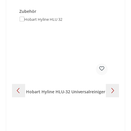
Produktgalerie überspringen
Zubehör
Hobart Hyline HLU-32 Universalreiniger