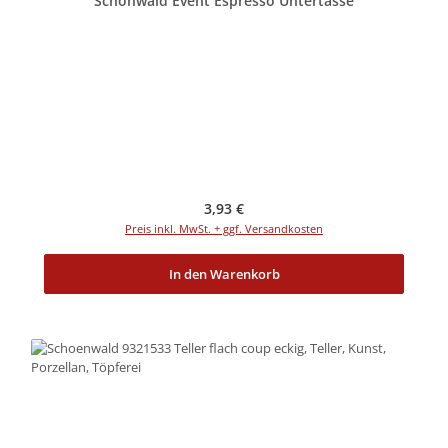
Schönwald Event Espresso Untertasse
Regulärer Preis:
3,93 €
Preis inkl. MwSt. + ggf. Versandkosten
In den Warenkorb