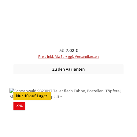
Regulärer Preis:
ab
7,02 €
Preis inkl. MwSt. + ggf. Versandkosten
Zu den Varianten
Nur 10 auf Lager!
Rabatt
-9%