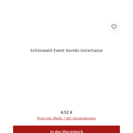
Schönwald Event Kombi-Untertasse
Regulärer Preis:
4,52 €
Preis inkl. MwSt. + ggf. Versandkosten
In den Warenkorb