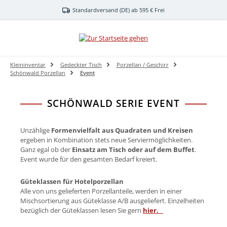
Zum Hauptinhalt springen
Standardversand (DE) ab 595 € Frei
Kleininventar
Gedeckter Tisch
Porzellan / Geschirr
Schönwald Porzellan
Event
SCHÖNWALD SERIE EVENT
Unzählige
Formenvielfalt aus Quadraten und Kreisen
ergeben in Kombination stets neue Serviermöglichkeiten.
Ganz egal ob der
Einsatz am Tisch oder auf dem Buffet
.
Event wurde für den gesamten Bedarf kreiert.
Güteklassen für Hotelporzellan
Alle von uns gelieferten Porzellanteile, werden in einer
Mischsortierung aus Güteklasse A/B ausgeliefert. Einzelheiten
bezüglich der Güteklassen lesen Sie gern
hier.