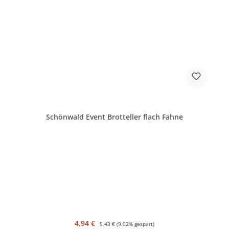
Schönwald Event Brotteller flach Fahne
Verkaufspreis:
Regulärer Preis:
4,94 €
5,43 €
(9.02% gespart)