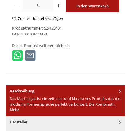
Produkt Anzahl: Gib den gewünschten Wert ein oder benutze die Schaltfläche
In den Warenkorb
Zum Merkzettel hinzufügen
Produktnummer:
SZ-123401
EAN:
4001836118040
Dieses Produkt weiterempfehlen:
Beschreibung
Das Martiniglas ist ein zeitloses und klassisches Produkt, das die
moderne Formensprache perfekt verkörpert. Die Kombinati…
Mehr
Hersteller