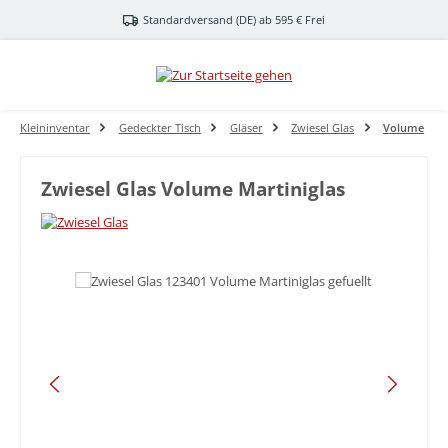
Zum Hauptinhalt springen
Standardversand (DE) ab 595 € Frei
Kleininventar
Gedeckter Tisch
Gläser
Zwiesel Glas
Volume
Zwiesel Glas Volume Martiniglas
Bildergalerie überspringen