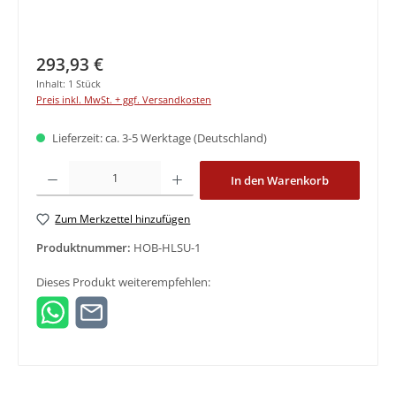
Regulärer Preis:
293,93 €
Inhalt:
1 Stück
Preis inkl. MwSt. + ggf. Versandkosten
Lieferzeit: ca. 3-5 Werktage (Deutschland)
Produkt Anzahl: Gib den gewünschten Wert ein oder benutze die Schaltfläche
In den Warenkorb
Zum Merkzettel hinzufügen
Produktnummer:
HOB-HLSU-1
Dieses Produkt weiterempfehlen: