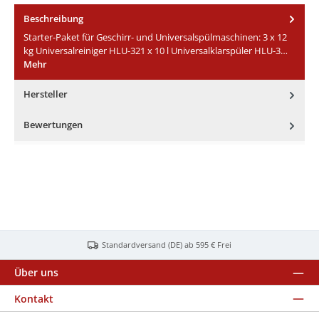
Beschreibung
Starter-Paket für Geschirr- und Universalspülmaschinen: 3 x 12
kg Universalreiniger HLU-321 x 10 l Universalklarspüler HLU-3…
Mehr
Hersteller
Bewertungen
Standardversand (DE) ab 595 € Frei
Über uns
Kontakt