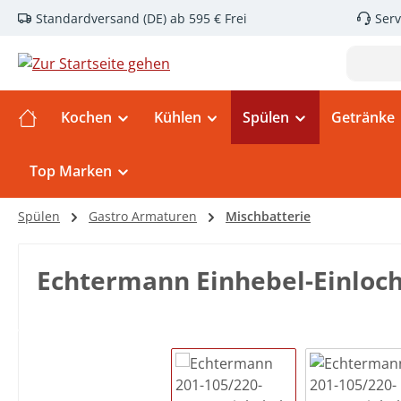
Standardversand (DE) ab 595 € Frei
Serv
m Hauptinhalt springen
Zur Suche springen
Zur Hauptnavigation springen
Kochen
Kühlen
Spülen
Getränke
Top Marken
Spülen
Gastro Armaturen
Mischbatterie
Echtermann Einhebel-Einloch
Bildergalerie überspringen