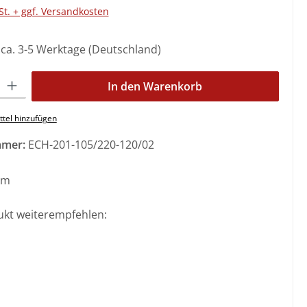
St. + ggf. Versandkosten
: ca. 3-5 Werktage (Deutschland)
l: Gib den gewünschten Wert ein oder benutze die Schaltflächen 
In den Warenkorb
tel hinzufügen
mmer:
ECH-201-105/220-120/02
mm
ukt weiterempfehlen: