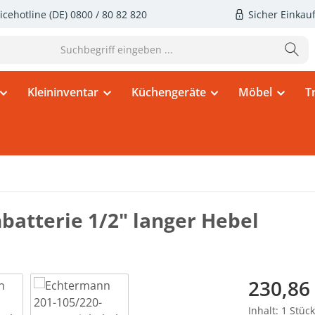
icehotline (DE)
0800 / 80 82 820
Sicher Einkau
Kleininventar
Küchengeräte
Möbel
T
batterie 1/2" langer Hebel
Regulärer Pr
230,86
Inhalt:
1 Stück