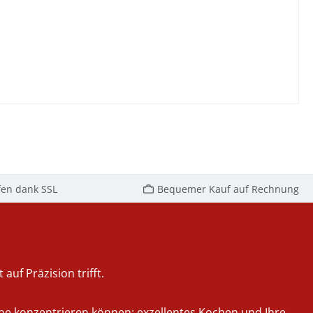
fen dank SSL
Bequemer Kauf auf Rechnung
auf Präzision trifft.
iche konzentrieren können: exzellentes Kochen und Ihre