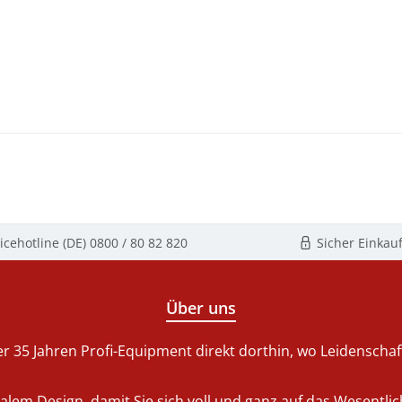
icehotline (DE)
0800 / 80 82 820
Sicher Einkau
Über uns
r 35 Jahren Profi-Equipment direkt dorthin, wo Leidenschaft 
nalem Design, damit Sie sich voll und ganz auf das Wesentl