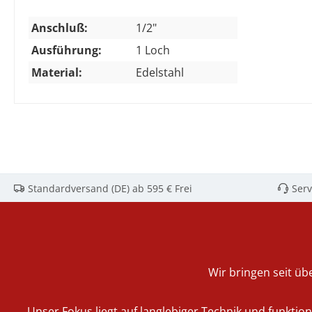
Anschluß:
1/2"
Ausführung:
1 Loch
Material:
Edelstahl
Standardversand (DE) ab 595 € Frei
Serv
Wir bringen seit übe
Unser Fokus liegt auf langlebiger Technik und funktio