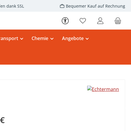
fen dank SSL
Bequemer Kauf auf Rechnung
Werkzeugleiste anzeigen
Du hast 0 Produkte au
ransport
Chemie
Angebote
eis:
 €