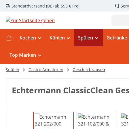
Standardversand (DE) ab 595 € Frei
Serv
m Hauptinhalt springen
Zur Suche springen
Zur Hauptnavigation springen
Kochen
Kühlen
Spülen
Getränke
Top Marken
Spülen
Gastro Armaturen
Geschirrbrausen
Echtermann ClassicClean Ge
Bildergalerie überspringen