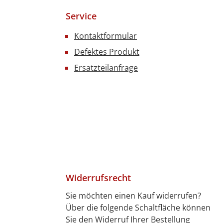
Service
Kontaktformular
Defektes Produkt
Ersatzteilanfrage
Widerrufsrecht
Sie möchten einen Kauf widerrufen?
Über die folgende Schaltfläche können
4 Tagen)
7 Tagen)
len
bitkarte
ft
Sie den Widerruf Ihrer Bestellung