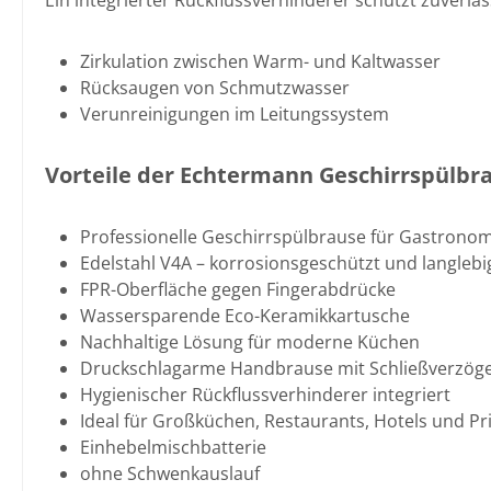
Ein integrierter Rückflussverhinderer schützt zuverläs
Zirkulation zwischen Warm- und Kaltwasser
Rücksaugen von Schmutzwasser
Verunreinigungen im Leitungssystem
Vorteile der Echtermann Geschirrspülbr
Professionelle Geschirrspülbrause für Gastrono
Edelstahl V4A – korrosionsgeschützt und langlebi
FPR-Oberfläche gegen Fingerabdrücke
Wassersparende Eco-Keramikkartusche
Nachhaltige Lösung für moderne Küchen
Druckschlagarme Handbrause mit Schließverzög
Hygienischer Rückflussverhinderer integriert
Ideal für Großküchen, Restaurants, Hotels und P
Einhebelmischbatterie
ohne Schwenkauslauf