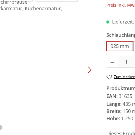
Preis inkl. Mw
Lieferzeit
Schlauchlän
925 mm
Produkt Anzah
Zum Merkzet
Produktnu
EAN:
31635
Länge:
435 
Breite:
150 
Höhe:
1.250
Dieses Prod