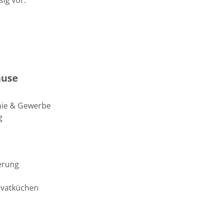
sig vor:
ause
mie & Gewerbe
g
erung
rivatküchen