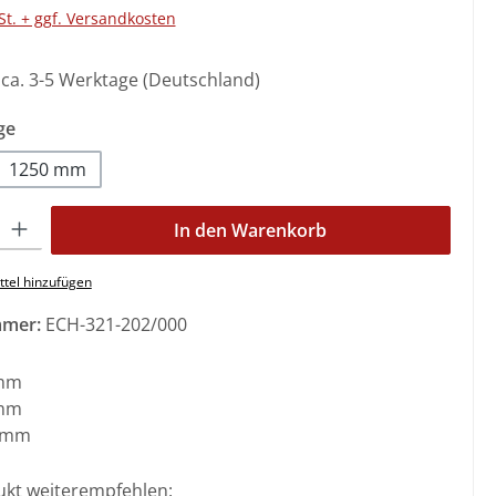
St. + ggf. Versandkosten
: ca. 3-5 Werktage (Deutschland)
auswählen
ge
1250 mm
l: Gib den gewünschten Wert ein oder benutze die Schaltflächen 
In den Warenkorb
tel hinzufügen
mmer:
ECH-321-202/000
mm
mm
 mm
ukt weiterempfehlen: