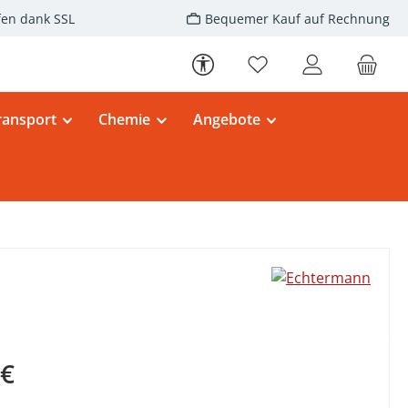
fen dank SSL
Bequemer Kauf auf Rechnung
Werkzeugleiste anzeigen
Du hast 0 Produkte au
ransport
Chemie
Angebote
eis:
 €