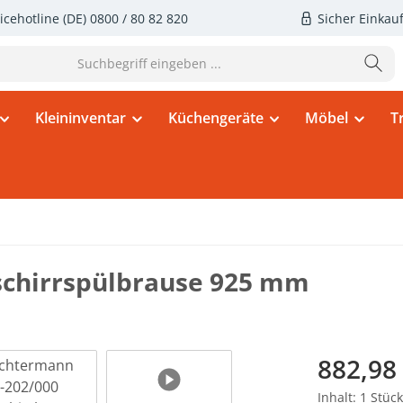
icehotline (DE)
0800 / 80 82 820
Sicher Einkau
Kleininventar
Küchengeräte
Möbel
T
schirrspülbrause 925 mm
Regulärer Pr
882,98
Inhalt:
1 Stück