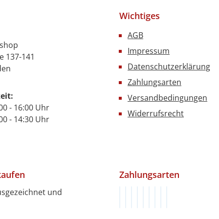
Wichtiges
AGB
nshop
Impressum
e 137-141
Datenschutzerklärung
den
Zahlungsarten
eit:
Versandbedingungen
00 - 16:00 Uhr
Widerrufsrecht
- 14:30 Uhr
kaufen
Zahlungsarten
usgezeichnet und
Rechnung (innerhalb von 1
Vorkasse (innerhalb von 
Klarna
PayPal
PayPal Später Bezah
Google Pay
Apple Pay
Kredit- oder De
SEPA Lastschri