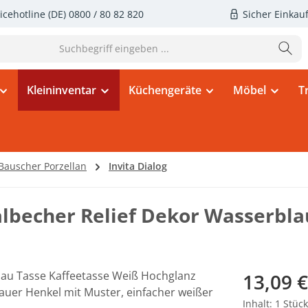
icehotline (DE)
0800 / 80 82 820
Sicher Einkau
Kleininventar
Küchengeräte
Möbel
T
Bauscher Porzellan
Invita Dialog
albecher Relief Dekor Wasserbla
Regulärer Pr
13,09 €
Inhalt:
1 Stück