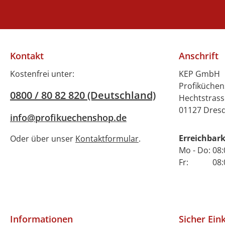
Lösung für moderne
Care-Einrichtungen.Die
spezielle Ausführung
mit zwei Spiegeln
ermöglicht die sichere
Kontakt
Anschrift
Aufnahme des
passenden Invita-
Kostenfrei unter:
KEP GmbH
Bechers. Eigenschaften:
Profiküche
0800 / 80 82 820 (Deutschland)
Durchmesser: 16,3
Hechtstrass
cmHöhe: 2,0
01127 Dres
info@profikuechenshop.de
cmGewicht: 260
gSpiegeldurchmesser:
Erreichbark
Oder über unser
Kontaktformular
.
5,0
Mo - Do: 08:
cmspülmaschinengeeig
Fr: 08:00 
netmikrowellengeeignet
BackofenfestTemperatu
rbeständig
Informationen
Sicher Ein