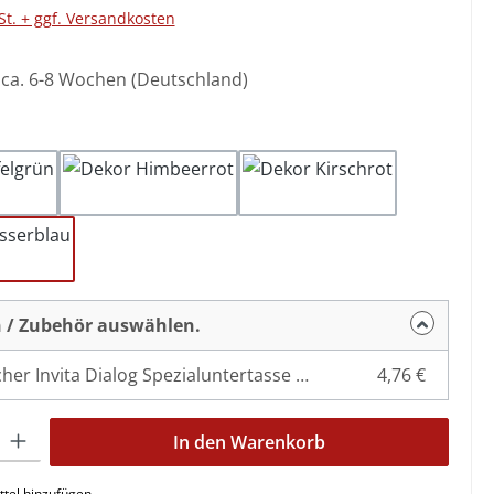
St. + ggf. Versandkosten
: ca. 6-8 Wochen (Deutschland)
hlen
felgrün
Himbeerrot
Kirschrot
asserblau
 / Zubehör auswählen.
Bauscher Invita Dialog Spezialuntertasse 2 Spiegel Relief
4,76 €
l: Gib den gewünschten Wert ein oder benutze die Schaltflächen 
In den Warenkorb
tel hinzufügen