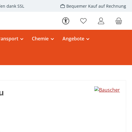
fen dank SSL
Bequemer Kauf auf Rechnung
Werkzeugleiste anzeigen
Du hast 0 Produkte au
ransport
Chemie
Angebote
u
eis: