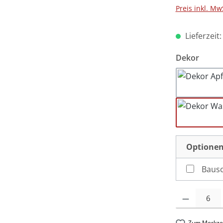
Preis inkl. Mw
Lieferzeit
auswä
Dekor
Ap
W
Optionen
Produkt Anzah
Zum Merkzet