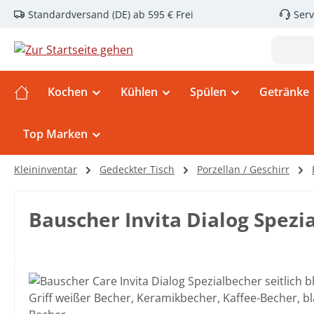
Standardversand (DE) ab 595 € Frei
Serv
m Hauptinhalt springen
Zur Suche springen
Zur Hauptnavigation springen
Kochen
Kühlen
Spülen
Getränke
Top Marken
Kleininventar
Gedeckter Tisch
Porzellan / Geschirr
Bauscher Invita Dialog Spezi
Bildergalerie überspringen