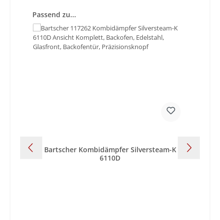
Produktgalerie überspringen
Passend zu...
Bartscher Kombidämpfer Silversteam-K
B
6110D