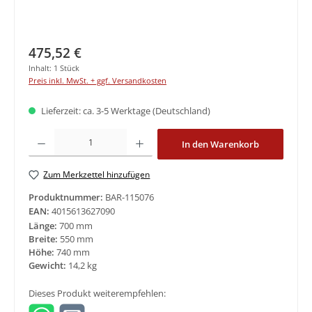
Regulärer Preis:
475,52 €
Inhalt:
1 Stück
Preis inkl. MwSt. + ggf. Versandkosten
Lieferzeit: ca. 3-5 Werktage (Deutschland)
Produkt Anzahl: Gib den gewünschten Wert ein oder benutze die Schaltfläche
In den Warenkorb
Zum Merkzettel hinzufügen
Produktnummer:
BAR-115076
EAN:
4015613627090
Länge:
700 mm
Breite:
550 mm
Höhe:
740 mm
Gewicht:
14,2 kg
Dieses Produkt weiterempfehlen: