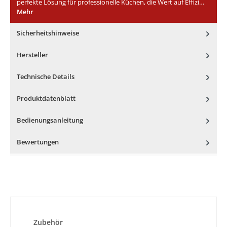
perfekte Lösung für professionelle Küchen, die Wert auf Effizi…
Mehr
Sicherheitshinweise
Hersteller
Technische Details
Produktdatenblatt
Bedienungsanleitung
Bewertungen
Produktgalerie überspringen
Zubehör