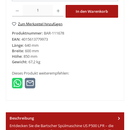
Produkt Anzahl: Gib den gewünschten Wert ein oder benutze die Schaltfläche
In den Warenkorb
Zum Merkzettel hinzufügen
Produktnummer:
BAR-111678
EAN:
4015613779973
Länge:
640 mm
Breite:
600 mm
Höhe:
850 mm
Gewicht:
67,2 kg
Dieses Produkt weiterempfehlen:
Beschreibung
Entdecken Sie die Bartscher Spülmaschine US P500 LPR – die