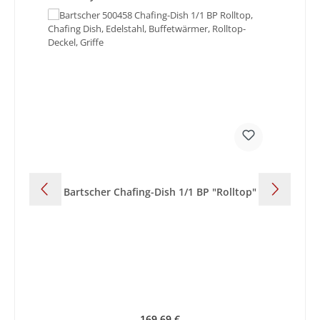
Bartscher Chafing-Dish 1/1 BP "Rolltop"
Regulärer Preis:
169,69 €