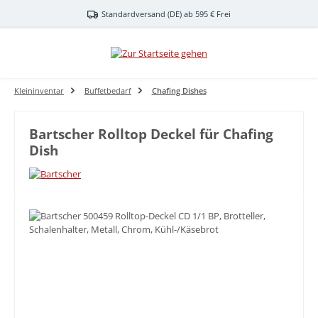
Zum Hauptinhalt springen
Standardversand (DE) ab 595 € Frei
Kleininventar
Buffetbedarf
Chafing Dishes
Bartscher Rolltop Deckel für Chafing
Dish
Bildergalerie überspringen