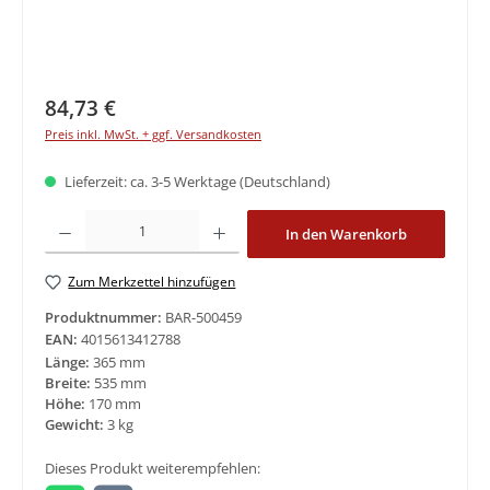
Regulärer Preis:
84,73 €
Preis inkl. MwSt. + ggf. Versandkosten
Lieferzeit: ca. 3-5 Werktage (Deutschland)
Produkt Anzahl: Gib den gewünschten Wert ein oder benutze die Schaltfläche
In den Warenkorb
Zum Merkzettel hinzufügen
Produktnummer:
BAR-500459
EAN:
4015613412788
Länge:
365 mm
Breite:
535 mm
Höhe:
170 mm
Gewicht:
3 kg
Dieses Produkt weiterempfehlen: