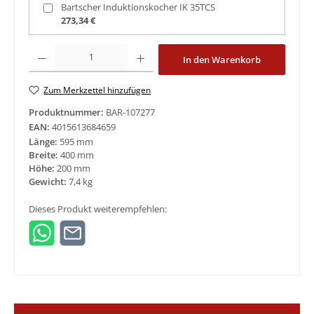
Bartscher Induktionskocher IK 35TCS
273,34 €
Produkt Anzahl: Gib den gewünschten Wert ein oder benutze die Schaltfläche
In den Warenkorb
Zum Merkzettel hinzufügen
Produktnummer:
BAR-107277
EAN:
4015613684659
Länge:
595 mm
Breite:
400 mm
Höhe:
200 mm
Gewicht:
7,4 kg
Dieses Produkt weiterempfehlen: