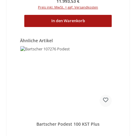
Regulärer Preis:
11.993,53 €
Preis inkl. MwSt. + ggf. Versandkosten
In den Warenkorb
Produktgalerie überspringen
Ähnliche Artikel
Bartscher Podest 100 KST Plus