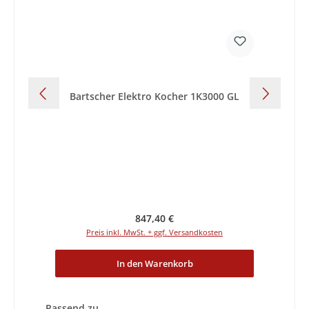
Bartscher Elektro Kocher 1K3000 GL
Regulärer Preis:
847,40 €
Preis inkl. MwSt. + ggf. Versandkosten
In den Warenkorb
Produktgalerie überspringen
Passend zu...