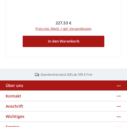
Regulärer Preis:
227,53 €
Preis inkl. MwSt. + ggf. Versandkosten
In den Warenkorb
Standardversand (DE) ab 595 € Frei
Über uns
Kontakt
Anschrift
Wichtiges
Service