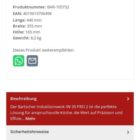
Produktnummer:
BAR-105732
EAN:
4015613706498
Länge:
440 mm
Breite:
355 mm
Höhe:
165 mm
Gewicht:
8,2 kg
Dieses Produkt weiterempfehlen:
Beschreibung
Der Bartscher Induktionswok IW 35 PRO 2 ist die perfekte
Lösung für anspruchsvolle Köche, die Wert auf Präzision und
Effizie…
Mehr
Sicherheitshinweise