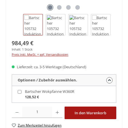
Regulärer Preis:
984,49 €
Inhalt:
1 Stück
Preis inkl. MwSt. + ggf. Versandkosten
Lieferzeit: ca. 3-5 Werktage (Deutschland)
Optionen / Zubehör auswählen.
Bartscher Wokpfanne W360R
128,52 €
Produkt Anzahl: Gib den gewünschten Wert ein oder benutze die Schaltfläche
In den Warenkorb
Zum Merkzettel hinzufügen