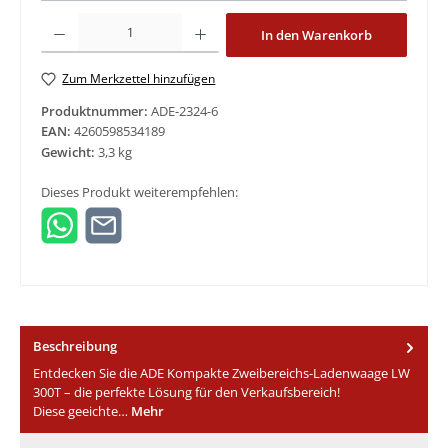
Produkt Anzahl: Gib den gewünschten Wert ein oder benutze die Schaltfläche
In den Warenkorb
Zum Merkzettel hinzufügen
Produktnummer:
ADE-2324-6
EAN:
4260598534189
Gewicht:
3,3 kg
Dieses Produkt weiterempfehlen:
Beschreibung
Entdecken Sie die ADE Kompakte Zweibereichs-Ladenwaage LW
300T – die perfekte Lösung für den Verkaufsbereich!
Diese geeichte…
Mehr