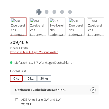
Regulärer Preis:
309,40 €
Inhalt:
1 Stück
Preis inkl. MwSt. + ggf. Versandkosten
Lieferzeit: ca. 5-7 Werktage (Deutschland)
auswählen
Höchstlast
6 kg
15 kg
30 kg
Optionen / Zubehör auswählen.
ADE Akku Serie GW und LW
72,59 €