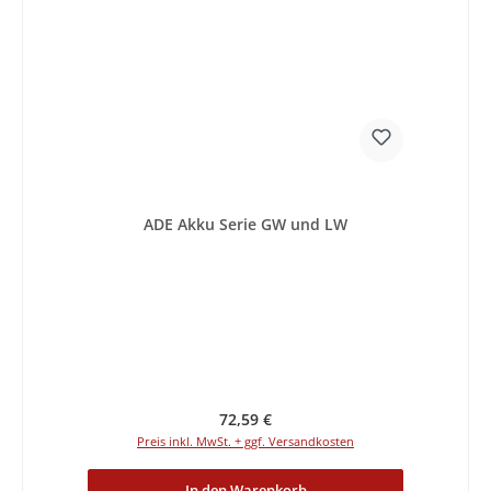
ADE Akku Serie GW und LW
Regulärer Preis:
72,59 €
Preis inkl. MwSt. + ggf. Versandkosten
In den Warenkorb