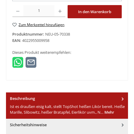
Produkt Anzahl: Gib den gewünschten Wert ein oder benutze die Schaltfläche
In den Warenkorb
Zum Merkzettel hinzufügen
Produktnummer:
NEU-05-70338
EAN:
4022955009958
Dieses Produkt weiterempfehlen:
Beschreibung
Ist es draußen eisig kalt, stellt TopShot heißen Likör bereit. Heiße
Marille, Slibowitz, heißer Bratapfel, Eierlikör uvm., N…
Mehr
Sicherheitshinweise