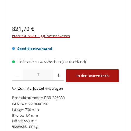
Regulärer Preis:
821,70 €
Preis inkl. MwSt. + ggf. Versandkosten
Speditionsversand
Lieferzeit: ca. 4-6 Wochen (Deutschland)
Produkt Anzahl: Gib den gewünschten Wert ein oder benutze die Schaltfläche
In den Warenkorb
Zum Merkzettel hinzufügen
Produktnummer:
BAR-306330
EAN:
4015613600796
Länge:
700 mm
Breite:
1,4 mm
Höhe:
850 mm
Gewicht:
38 kg