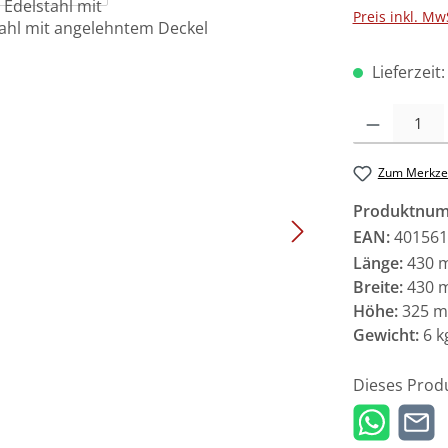
Preis inkl. Mw
Lieferzeit
Produkt Anzah
Zum Merkzet
Produktnu
EAN:
401561
Länge:
430 
Breite:
430 
Höhe:
325 
Gewicht:
6 k
Dieses Prod