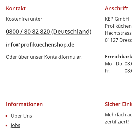
sich ganz auf Ihre
Kontakt
Anschrift
kulinarischen
Kreationen
Kostenfrei unter:
KEP GmbH
konzentrieren können.
Profiküche
0800 / 80 82 820 (Deutschland)
Bitte beachten Sie, dass
Hechtstrass
dieser Hockerkocher
01127 Dres
info@profikuechenshop.de
ausschließlich für den
Außenbereich geeignet
Erreichbark
Oder über unser
Kontaktformular
.
ist und ein
Mo - Do: 08:
Druckminderer
Fr: 08:00 
erforderlich ist, um eine
sichere Nutzung zu
gewährleisten. Der
Bartscher Hockerkocher
G-1KB 1K680 ist aus
Informationen
Sicher Ein
hochwertigem
Mehrfach a
Über Uns
Gusseisen gefertigt, was
zertifiziert!
nicht nur für eine lange
Jobs
Lebensdauer sorgt,