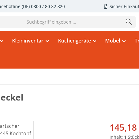
icehotline (DE)
0800 / 80 82 820
Sicher Einkau
Kleininventar
Küchengeräte
Möbel
T
Deckel
Verkaufsprei
145,18
Inhalt:
1 Stück