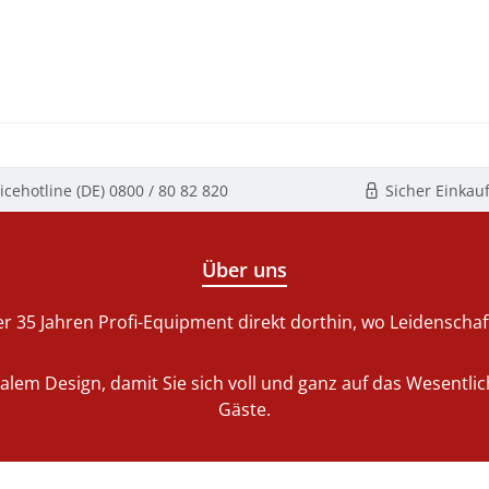
icehotline (DE)
0800 / 80 82 820
Sicher Einkau
Über uns
r 35 Jahren Profi-Equipment direkt dorthin, wo Leidenschaft 
nalem Design, damit Sie sich voll und ganz auf das Wesentl
Gäste.