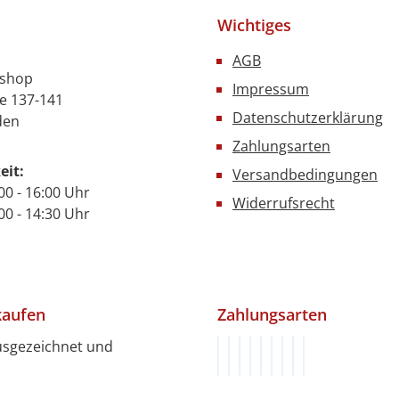
Wichtiges
AGB
nshop
Impressum
e 137-141
Datenschutzerklärung
den
Zahlungsarten
eit:
Versandbedingungen
00 - 16:00 Uhr
Widerrufsrecht
- 14:30 Uhr
kaufen
Zahlungsarten
usgezeichnet und
Rechnung (innerhalb von 1
Vorkasse (innerhalb von 
Klarna
PayPal
PayPal Später Bezah
Google Pay
Apple Pay
Kredit- oder De
SEPA Lastschri