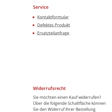
Service
Kontaktformular
Defektes Produkt
Ersatzteilanfrage
Widerrufsrecht
Sie möchten einen Kauf widerrufen?
Über die folgende Schaltfläche können
4 Tagen)
7 Tagen)
len
bitkarte
ft
Sie den Widerruf Ihrer Bestellung