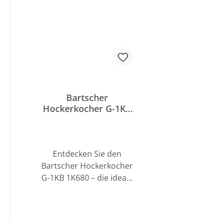
Bartscher
Hockerkocher G-1KB
1K680
Entdecken Sie den
Bartscher Hockerkocher
G-1KB 1K680 – die ideale
Lösung für Ihre
Outdoor-
Kochbedürfnisse!