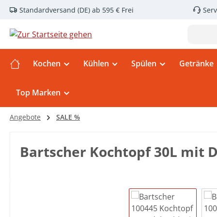
Standardversand (DE) ab 595 € Frei
Serv
m Hauptinhalt springen
Zur Suche springen
Zur Hauptnavigation springen
Kochen
Kühlen
Spülen
Getränke
Top Marken
Angebote
SALE %
Bartscher Kochtopf 30L mit 
Bildergalerie überspringen