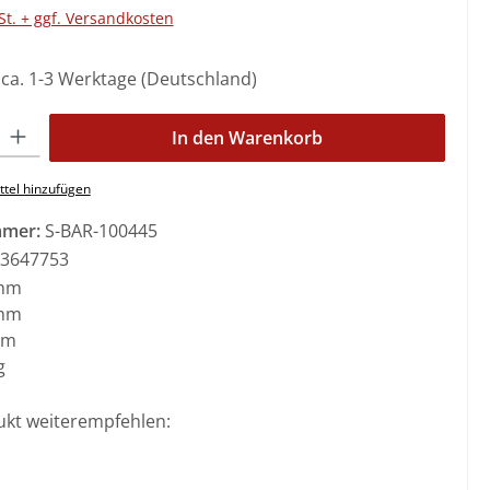
St. + ggf. Versandkosten
: ca. 1-3 Werktage (Deutschland)
l: Gib den gewünschten Wert ein oder benutze die Schaltflächen 
In den Warenkorb
tel hinzufügen
mmer:
S-BAR-100445
3647753
mm
mm
mm
g
ukt weiterempfehlen: