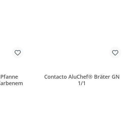
 Pfanne
Contacto AluChef® Bräter GN
dfarbenem
1/1