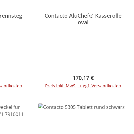
rennsteg
Contacto AluChef® Kasserolle
oval
Preis:
Regulärer Preis:
170,17 €
rsandkosten
Preis inkl. MwSt. + ggf. Versandkosten
rb