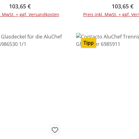
Regulärer Preis:
Regulärer 
103,65 €
103,65 €
l. MwSt. + ggf. Versandkosten
Preis inkl. MwSt. + ggf. Ve
In den Warenko
Tipp