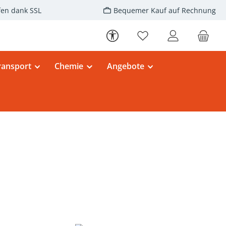
fen dank SSL
Bequemer Kauf auf Rechnung
Werkzeugleiste anzeigen
Du hast 0 Produkte au
ransport
Chemie
Angebote