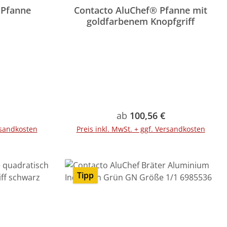
 Pfanne
Contacto AluChef® Pfanne mit
goldfarbenem Knopfgriff
Preis:
Regulärer Preis:
ab
100,56 €
rsandkosten
Preis inkl. MwSt. + ggf. Versandkosten
rb
Tipp