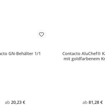
cto GN-Behälter 1/1
Contacto AluChef® K
mit goldfarbenem Kn
Regulärer Preis:
Regulärer P
ab
20,23 €
ab
81,28 €