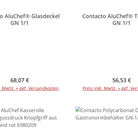
o AluChef® Glasdeckel
Contacto AluChef® T
GN 1/1
GN 1/1
Regulärer Preis:
Regulärer 
68,07 €
56,53 €
l. MwSt. + ggf. Versandkosten
Preis inkl. MwSt. + ggf. Ve
In den Warenkorb
In den Warenko