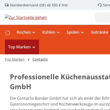
Standardversand (DE) ab 595 € Frei
Serv
m Hauptinhalt springen
Zur Suche springen
Zur Hauptnavigation springen
Kochen
Kühlen
Spülen
Getränke
Top Marken
Top Marken
Contacto
Professionelle Küchenaussta
GmbH
Die Contacto Bander GmbH hat sich als einer der führ
Gastronomiegeschirr und Küchenwerkzeuge im europä