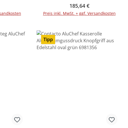
Preis:
Regulärer Preis:
185,64 €
rsandkosten
Preis inkl. MwSt. + ggf. Versandkosten
rb
Tipp