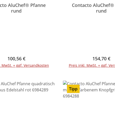
cto AluChef® Pfanne
Contacto AluChef®
rund
rund
Regulärer Preis:
Regulärer 
100,56 €
154,70 €
l. MwSt. + ggf. Versandkosten
Preis inkl. MwSt. + ggf. Ve
In den Warenko
Tipp