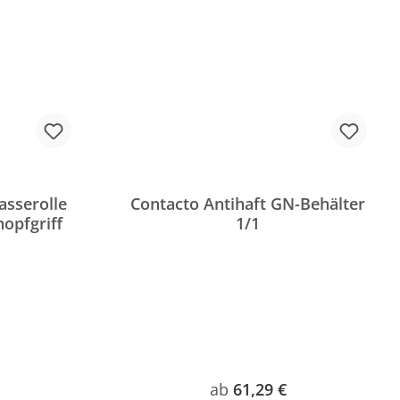
asserolle
Contacto Antihaft GN-Behälter
opfgriff
1/1
reis:
Regulärer Preis:
ab
61,29 €