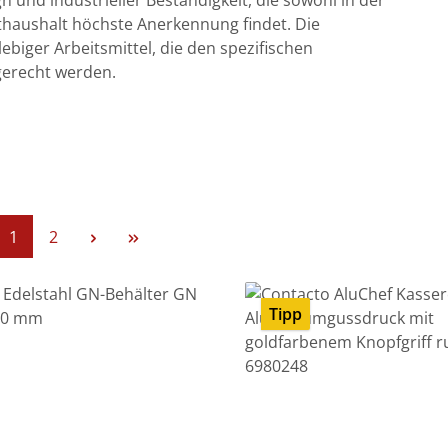
und industrieller Beständigkeit, die sowohl in der
thaushalt höchste Anerkennung findet. Die
ebiger Arbeitsmittel, die den spezifischen
erecht werden.
Seite
Seite
1
2
Tipp